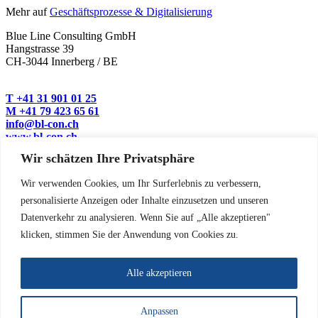
Mehr auf
Geschäftsprozesse & Digitalisierung
Blue Line Consulting GmbH
Hangstrasse 39
CH-3044 Innerberg / BE
T +41 31 901 01 25
M +41 79 423 65 61
info@bl-con.ch
www.bl-con.ch
Wir schätzen Ihre Privatsphäre
Future Management & Strategie
Geschäftsprozesse & Digitalisierung
Wir verwenden Cookies, um Ihr Surferlebnis zu verbessern,
Networking Schulungen
Nachfolgeregelung
personalisierte Anzeigen oder Inhalte einzusetzen und unseren
Datenverkehr zu analysieren. Wenn Sie auf „Alle akzeptieren"
Referenzen
klicken, stimmen Sie der Anwendung von Cookies zu.
Über Uns
News
FAQ
Alle akzeptieren
Kontakt
Impressum
Datenschutz
Anpassen