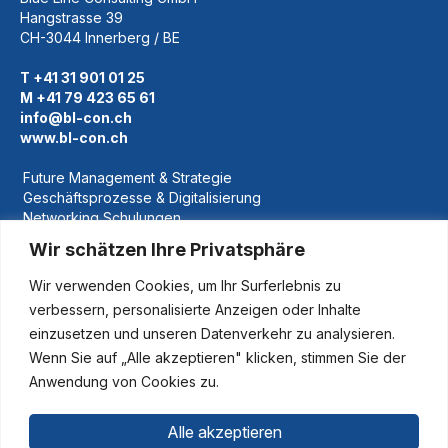
Hangstrasse 39
CH-3044 Innerberg / BE
T +41 31 901 01 25
M +41 79 423 65 61
info@bl-con.ch
www.bl-con.ch
Future Management & Strategie
Geschäftsprozesse & Digitalisierung
Networking Schulungen
Nachfolgeregelung
Wir schätzen Ihre Privatsphäre
Referenzen
Wir verwenden Cookies, um Ihr Surferlebnis zu
Über Uns
verbessern, personalisierte Anzeigen oder Inhalte
News
einzusetzen und unseren Datenverkehr zu analysieren.
FAQ
Wenn Sie auf „Alle akzeptieren" klicken, stimmen Sie der
Kontakt
Anwendung von Cookies zu.
Impressum
Datenschutz
Alle akzeptieren