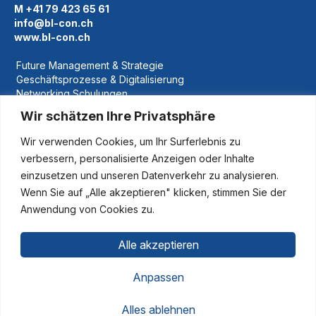
M +41 79 423 65 61
info@bl-con.ch
www.bl-con.ch
Future Management & Strategie
Geschäftsprozesse & Digitalisierung
Networking Schulungen
Nachfolgeregelung
Wir schätzen Ihre Privatsphäre
Referenzen
Wir verwenden Cookies, um Ihr Surferlebnis zu
Über Uns
verbessern, personalisierte Anzeigen oder Inhalte
News
einzusetzen und unseren Datenverkehr zu analysieren.
FAQ
Wenn Sie auf „Alle akzeptieren" klicken, stimmen Sie der
Kontakt
Anwendung von Cookies zu.
Impressum
Datenschutz
Alle akzeptieren
Anpassen
Alles ablehnen